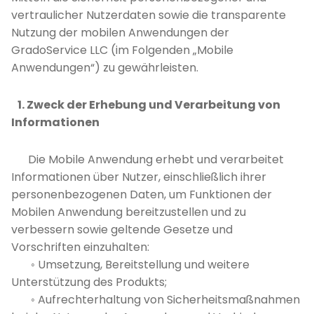
vertraulicher Nutzerdaten sowie die transparente
Строительство и ремонт
Nutzung der mobilen Anwendungen der
Стройнадзор
GradoService LLC (im Folgenden „Mobile
Anwendungen“) zu gewährleisten.
Телекоммуникации
Управление автопарком
1. Zweck der Erhebung und Verarbeitung von
ЧОП
Informationen
Эксплуатация недвижимости
Die Mobile Anwendung erhebt und verarbeitet
Энергетика
Informationen über Nutzer, einschließlich ihrer
personenbezogenen Daten, um Funktionen der
Mobilen Anwendung bereitzustellen und zu
verbessern sowie geltende Gesetze und
Vorschriften einzuhalten:
◦ Umsetzung, Bereitstellung und weitere
Unterstützung des Produkts;
◦ Aufrechterhaltung von Sicherheitsmaßnahmen