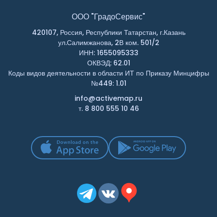
ООО "ГрадоСервис"
420107, Россия, Республики Татарстан, г.Казань
ул.Салимжанова, 2В ком. 501/2
ИНН: 1655095333
ОКВЭД: 62.01
Коды видов деятельности в области ИТ по Приказу Минцифры
№449: 1.01
info@activemap.ru
т. 8 800 555 10 46