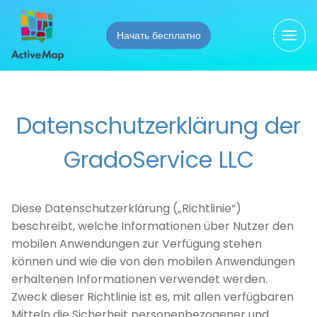
Начать бесплатно
Видео
О компании
Бизнес-центры
Презентации
Что такое ActiveMap
Благоустройство территорий
Документация
Свидетельства
Гостиничный бизнес
Datenschutzerklärung der
Функциональные характеристики ActiveMap
Новости
Дорожное хозяйство
Архитектура ActiveMap
GradoService LLC
ЖКХ
Скачать ActiveMap
Установка на Ваш сервер
Инспекции и выездной аудит
Diese Datenschutzerklärung („Richtlinie“)
Клининг
beschreibt, welche Informationen über Nutzer den
Курьерские службы и доставка
mobilen Anwendungen zur Verfügung stehen
können und wie die von den mobilen Anwendungen
Ритейл
erhaltenen Informationen verwendet werden.
Сервисные компании
Zweck dieser Richtlinie ist es, mit allen verfügbaren
Системы безопасности
Mitteln die Sicherheit personenbezogener und