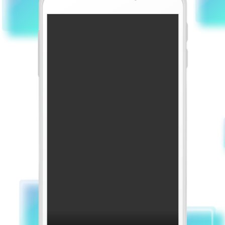
Строительство и ремонт
Стройнадзор
Телекоммуникации
Управление автопарком
ЧОП
Эксплуатация недвижимости
Энергетика