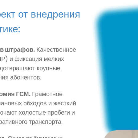
ект от внедрения
тике:
ов штрафов.
Качественное
Р) и фиксация мелких
едотвращают крупные
ния абонентов.
номия ГСМ.
Грамотное
ановых обходов и жесткий
ючают холостые пробеги и
ативного транспорта.