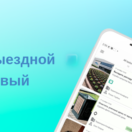
ыездной
овый