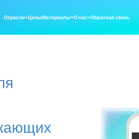
Отрасли
Цены
Материалы
О нас
Обратная связь
ля
жающих