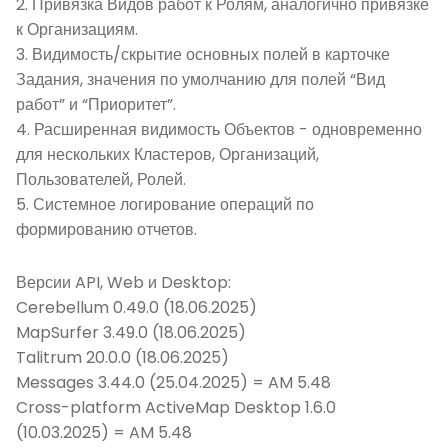
2. Привязка Видов работ к Ролям, аналогично привязке
Строительство и ремонт
к Организациям.
3. Видимость/скрытие основных полей в карточке
Стройнадзор
Задания, значения по умолчанию для полей “Вид
Телекоммуникации
работ” и “Приоритет”.
4. Расширенная видимость Объектов - одновременно
Управление автопарком
для нескольких Кластеров, Организаций,
ЧОП
Пользователей, Ролей.
Эксплуатация недвижимости
5. Системное логирование операций по
формированию отчетов.
Энергетика
Версии API, Web и Desktop:
Cerebellum 0.49.0 (18.06.2025)
MapSurfer 3.49.0 (18.06.2025)
Talitrum 20.0.0 (18.06.2025)
Messages 3.44.0 (25.04.2025) = AM 5.48
Cross-platform ActiveMap Desktop 1.6.0
(10.03.2025) = AM 5.48