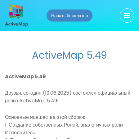
Начать бесплатно
Видео
О компании
Бизнес-центры
Презентации
Что такое ActiveMap
Благоустройство территорий
Документация
Свидетельства
Гостиничный бизнес
ActiveMap 5.49
Функциональные характеристики ActiveMap
Новости
Дорожное хозяйство
Архитектура ActiveMap
ЖКХ
Скачать ActiveMap
ActiveMap 5.49
Установка на Ваш сервер
Инспекции и выездной аудит
Друзья, сегодня (19.06.2025) состоялся официальный
Клининг
релиз ActiveMap 5.49!
Курьерские службы и доставка
Ритейл
Основные новшества этой сборки:
1. Создание собственных Ролей, аналогичных роли
Сервисные компании
Исполнитель.
Системы безопасности